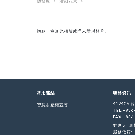
總務處
活動花絮
抱歉，查無此相簿或尚未新增相片。
常用連結
聯絡資訊
412406
智慧財產權宣導
TEL.+886
FAX.+886
維護人: 
服務信箱: