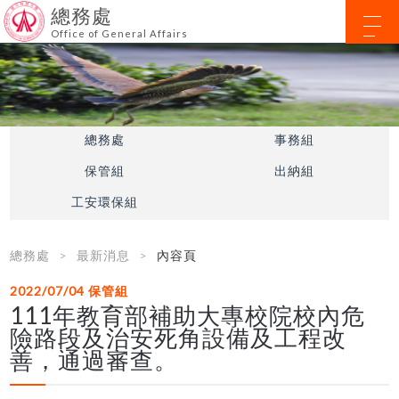
總務處
Office of General Affairs
總務處
事務組
保管組
出納組
工安環保組
總務處
最新消息
內容頁
2022/07/04
保管組
111年教育部補助大專校院校內危
險路段及治安死角設備及工程改
善，通過審查。