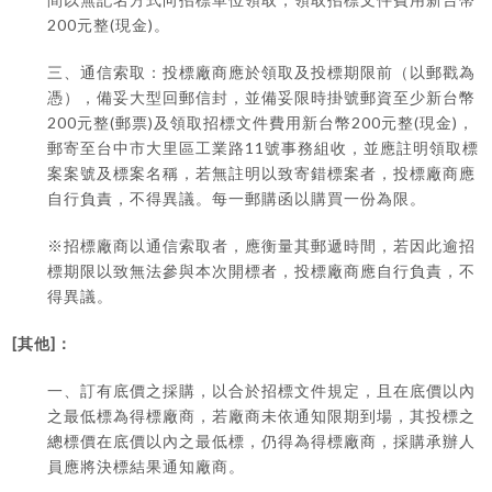
間以無記名方式向招標單位領取，領取招標文件費用新台幣
200
(
)
元整
現金
。
三、通信索取：投標廠商應於領取及投標期限前（以郵戳為
憑），備妥大型回郵信封，並備妥限時掛號郵資至少新台幣
200
(
)
200
(
)
元整
郵票
及領取招標文件費用新台幣
元整
現金
，
11
郵寄至台中市大里區工業路
號事務組收，並應註明領取標
案案號及標案名稱，若無註明以致寄錯標案者，投標廠商應
自行負責，不得異議。每一郵購函以購買一份為限。
※
招標廠商以通信索取者，應衡量其郵遞時間，若因此逾招
標期限以致無法參與本次開標者，投標廠商應自行負責，不
得異議。
[
]
其他
：
一、訂有底價之採購，以合於招標文件規定，且在底價以內
之最低標為得標廠商，若廠商未依通知限期到場，其投標之
總標價在底價以內之最低標，仍得為得標廠商，採購承辦人
員應將決標結果通知廠商。