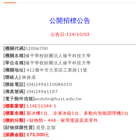
公開招標公告
:114/10/03
公告日
[
]
52006700
機關代碼
[
]
機關名稱
修平學校財團法人修平科技大學
[
]
單位名稱
修平學校財團法人修平科技大學
[
]
412
11
機關地址
臺中市大里區工業路
號
[
]
聯絡人
林俊成
[
]
(04)24961100#6310
聯絡電話
[
]
(04)24961187
傳真號碼
[
]
andylin@hust.edu.tw
電子郵件信箱
[
]
114E11044-1
標案案號
[
]
1
1
2
標案名稱
製冰機
台、冷凍冰箱
台、多動向智能調理機
台
[
]
<
> 448 -
標的分類
財物類
家用電器及其零件
[
]
,
財物採購性質
買受
定製
[
] 173,300
採購金額
元