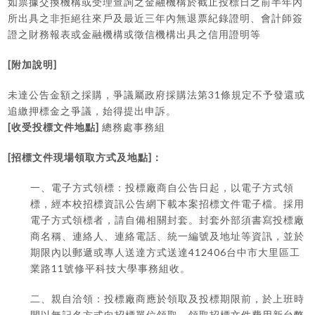
如票據交換機構或受理查詢之金融機構於截止投標日之前半年內
所出具之非拒絕往來戶及最近三年內無退票紀錄證明、會計師簽
證之財務報表或金融機構或徵信機構出具之信用證明等
[
]
附加說明
31
未達公告金額之採購，爭議屬政府採購法第
條規定不予發還或
追繳押標金之爭議，始得提出申訴。
[
]
收受投標文件地點
總務處事務組
[
]
招標文件現場領取方式及地點
：
一、電子方式領標：投標廠商自公告日起，以電子方式領
標，經本校招標資訊公告網下載本案招標文件電子檔。採用
電子方式領標者，請自備相關封套。封套外部須書寫投標廠
商名稱、連絡人、連絡電話、統一編號及地址等資訊，並於
412406
期限內以郵遞或專人送達方式送達
台中市大里區工
11
業路
號修平科技大學事務組收。
二、親自洽領：投標廠商應於領取及投標期限前，於上班時