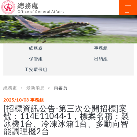
總務處
Office of General Affairs
總務處
事務組
保管組
出納組
工安環保組
總務處
最新消息
內容頁
2025/10/03
事務組
[招標資訊公告-第三次公開招標]案
號：114E11044-1，標案名稱：製
冰機1台、冷凍冰箱1台、多動向智
能調理機2台