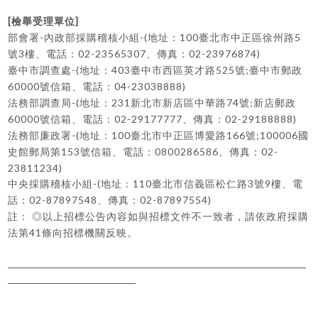
[
]
檢舉受理單位
-
-(
100
5
部會署
內政部採購稽核小組
地址：
臺北市中正區徐州路
3
02-23565307
02-23976874)
號
樓、電話：
、傳真：
-(
403
525
;
臺中市調查處
地址：
臺中市西區英才路
號
臺中市郵政
60000
04-23038888)
號信箱、電話：
-(
231
74
;
法務部調查局
地址：
新北市新店區中華路
號
新店郵政
60000
02-29177777
02-29188888)
號信箱、電話：
、傳真：
-(
100
166
;100006
法務部廉政署
地址：
臺北市中正區博愛路
號
國
153
0800286586
02-
史館郵局第
號信箱、電話：
、傳真：
23811234)
-(
110
3
9
中央採購稽核小組
地址：
臺北市信義區松仁路
號
樓、電
02-87897548
02-87897554)
話：
、傳真：
註：
◎
以上招標公告內容如與招標文件不一致者，請依政府採購
41
法第
條向招標機關反映。