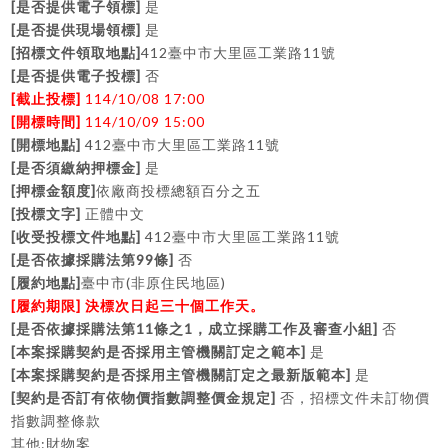
[
]
是否提供電子領標
是
[
]
是否提供現場領標
是
[
]
412
11
招標文件領取地點
臺中市大里區工業路
號
[
]
是否提供電子投標
否
[
]
114/10/08 17:00
截止投標
[
]
114/10/09 15:00
開標時間
[
]
412
11
開標地點
臺中市大里區工業路
號
[
]
是否須繳納押標金
是
[
]
押標金額度
依廠商投標總額百分之五
[
]
投標文字
正體中文
[
]
412
11
收受投標文件地點
臺中市大里區工業路
號
[
99
]
是否依據採購法第
條
否
[
]
(
)
履約地點
臺中市
非原住民地區
[
]
履約期限
決標次日起三十個工作天。
[
11
1
]
是否依據採購法第
條之
，成立採購工作及審查小組
否
[
]
本案採購契約是否採用主管機關訂定之範本
是
[
]
本案採購契約是否採用主管機關訂定之最新版範本
是
[
]
契約是否訂有依物價指數調整價金規定
否，招標文件未訂物價
指數調整條款
:
其他
財物案