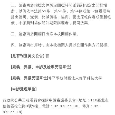
二、請廠商於招標文件所定開標時間派員到指定之開標場
51
53
54
57
所，以備依本法第
條、第
條、第
條或第
條辦理時
提出說明、減價、比減價格、協商、更改原報內容或重新報
價，未派員到場依通知期限辦理者，視同放棄。
三、請廠商於開標日出席本校開標作業。
四、無廠商出席時，由本校相關人員以公開作業方式開標。
[
]
是否刊登英文公告
否
[
]
疑義、異議、申訴及檢舉受理單位
[
]
疑義、異議受理單位
修平學校財團法人修平科技大學
[
]
申訴受理單位
-(
110
行政院公共工程委員會採購申訴審議委員會
地址：
臺北市
3
9
02-87897530
02-
信義區松仁路
號
樓、電話：
、傳真：
87897514)