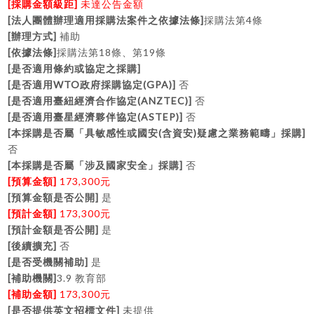
[
]
採購金額級距
未達公告金額
[
]
4
法人團體辦理適用採購法案件之依據法條
採購法第
條
[
]
辦理方式
補助
[
]
18
19
依據法條
採購法第
條、第
條
[
]
是否適用條約或協定之採購
[
WTO
(GPA)]
是否適用
政府採購協定
否
[
(ANZTEC)]
是否適用臺紐經濟合作協定
否
[
(ASTEP)]
是否適用臺星經濟夥伴協定
否
[
(
)
]
本採購是否屬「具敏感性或國安
含資安
疑慮之業務範疇」採購
否
[
]
本採購是否屬「涉及國家安全」採購
否
[
]
173,300
預算金額
元
[
]
預算金額是否公開
是
[
]
173,300
預計金額
元
[
]
預計金額是否公開
是
[
]
後續擴充
否
[
]
是否受機關補助
是
[
]
3.9
補助機關
教育部
[
]
173,300
補助金額
元
[
]
是否提供英文招標文件
未提供