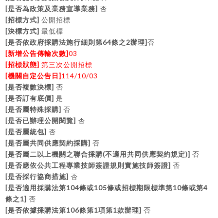
[
]
是否為政策及業務宣導業務
否
[
]
招標方式
公開招標
[
]
決標方式
最低標
[
64
2
]
是否依政府採購法施行細則第
條之
辦理
否
[
]
03
新增公告傳輸次數
[
]
招標狀態
第三次公開招標
[
]
114/10/03
機關自定公告日
[
]
是否複數決標
否
[
]
是否訂有底價
是
[
]
是否屬特殊採購
否
[
]
是否已辦理公開閱覽
否
[
]
是否屬統包
否
[
]
是否屬共同供應契約採購
否
[
(
)]
是否屬二以上機關之聯合採購
不適用共同供應契約規定
否
[
]
是否應依公共工程專業技師簽證規則實施技師簽證
否
[
]
是否採行協商措施
否
[
104
105
10
4
是否適用採購法第
條或
條或招標期限標準第
條或第
1]
條之
否
[
106
1
1
]
是否依據採購法第
條第
項第
款辦理
否