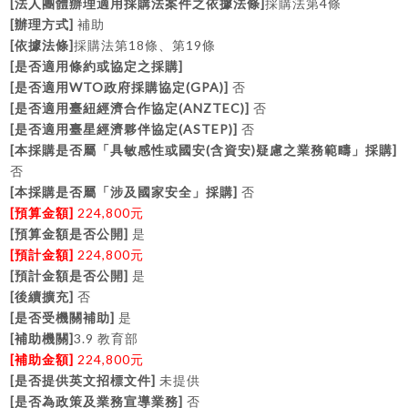
[
]
4
法人團體辦理適用採購法案件之依據法條
採購法第
條
[
]
辦理方式
補助
[
]
18
19
依據法條
採購法第
條、第
條
[
]
是否適用條約或協定之採購
[
WTO
(GPA)]
是否適用
政府採購協定
否
[
(ANZTEC)]
是否適用臺紐經濟合作協定
否
[
(ASTEP)]
是否適用臺星經濟夥伴協定
否
[
(
)
]
本採購是否屬「具敏感性或國安
含資安
疑慮之業務範疇」採購
否
[
]
本採購是否屬「涉及國家安全」採購
否
[
]
224,800
預算金額
元
[
]
預算金額是否公開
是
[
]
224,800
預計金額
元
[
]
預計金額是否公開
是
[
]
後續擴充
否
[
]
是否受機關補助
是
[
]
3.9
補助機關
教育部
[
]
224,800
補助金額
元
[
]
是否提供英文招標文件
未提供
[
]
是否為政策及業務宣導業務
否