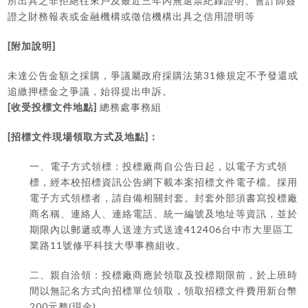
所出具之非拒絕往來戶及最近三年內無退票紀錄證明、會計師簽
證之財務報表或金融機構或徵信機構出具之信用證明等
[
]
附加說明
31
未達公告金額之採購，爭議屬政府採購法第
條規定不予發還或
追繳押標金之爭議，始得提出申訴。
[
]
收受投標文件地點
總務處事務組
[
]
招標文件現場領取方式及地點
：
一、電子方式領標：投標廠商自公告日起，以電子方式領
標，經本校招標資訊公告網下載本案招標文件電子檔。採用
電子方式領標者，請自備相關封套。封套外部須書寫投標廠
商名稱、連絡人、連絡電話、統一編號及地址等資訊，並於
412406
期限內以郵遞或專人送達方式送達
台中市大里區工
11
業路
號修平科技大學事務組收。
二、親自洽領：投標廠商應於領取及投標期限前，於上班時
間以無記名方式向招標單位領取，領取招標文件費用新台幣
200
(
)
元整
現金
。