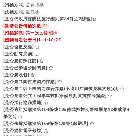
[
]
招標方式
公開招標
[
]
決標方式
最低標
[
64
2
]
是否依政府採購法施行細則第
條之
辦理
否
[
]
01
新增公告傳輸次數
[
]
招標狀態
第一次公開招標
[
]
114/10/27
機關自定公告日
[
]
是否複數決標
否
[
]
是否訂有底價
是
[
]
是否屬特殊採購
否
[
]
是否已辦理公開閱覽
否
[
]
是否屬統包
否
[
]
是否屬共同供應契約採購
否
[
(
)]
是否屬二以上機關之聯合採購
不適用共同供應契約規定
否
[
]
是否應依公共工程專業技師簽證規則實施技師簽證
否
[
]
是否採行協商措施
否
[
104
105
10
4
是否適用採購法第
條或
條或招標期限標準第
條或第
1]
條之
否
[
106
1
1
]
是否依據採購法第
條第
項第
款辦理
否
[
]
是否提供電子領標
是