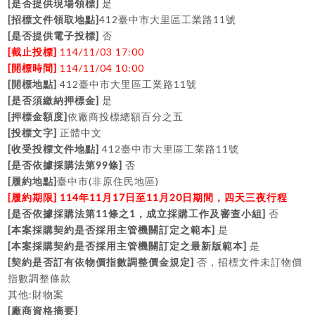
[
]
是否提供現場領標
是
[
]
412
11
招標文件領取地點
臺中市大里區工業路
號
[
]
是否提供電子投標
否
[
]
114/11/03 17:00
截止投標
[
]
114/11/04 10:00
開標時間
[
]
412
11
開標地點
臺中市大里區工業路
號
[
]
是否須繳納押標金
是
[
]
押標金額度
依廠商投標總額百分之五
[
]
投標文字
正體中文
[
]
412
11
收受投標文件地點
臺中市大里區工業路
號
[
99
]
是否依據採購法第
條
否
[
]
(
)
履約地點
臺中市
非原住民地區
[
] 114
11
17
11
20
履約期限
年
月
日至
月
日期間，四天三夜行程
[
11
1
]
是否依據採購法第
條之
，成立採購工作及審查小組
否
[
]
本案採購契約是否採用主管機關訂定之範本
是
[
]
本案採購契約是否採用主管機關訂定之最新版範本
是
[
]
契約是否訂有依物價指數調整價金規定
否，招標文件未訂物價
指數調整條款
:
其他
財物案
[
]
廠商資格摘要