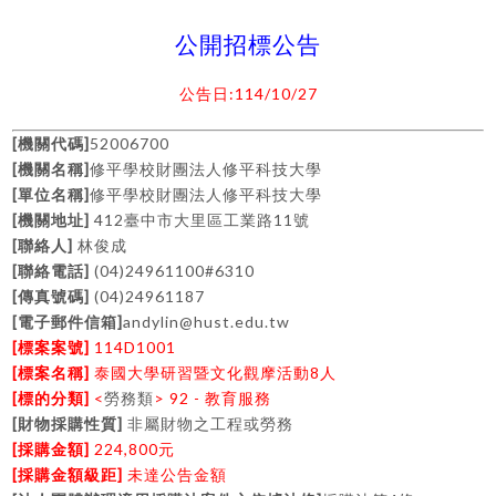
公開招標公告
:114/10/27
公告日
[
]
52006700
機關代碼
[
]
機關名稱
修平學校財團法人修平科技大學
[
]
單位名稱
修平學校財團法人修平科技大學
[
]
412
11
機關地址
臺中市大里區工業路
號
[
]
聯絡人
林俊成
[
]
(04)24961100#6310
聯絡電話
[
]
(04)24961187
傳真號碼
[
]
andylin@hust.edu.tw
電子郵件信箱
[
]
114D1001
標案案號
[
]
8
標案名稱
泰國大學研習暨文化觀摩活動
人
[
]
<
> 92 -
標的分類
勞務類
教育服務
[
]
財物採購性質
非屬財物之工程或勞務
[
]
224,800
採購金額
元
[
]
採購金額級距
未達公告金額