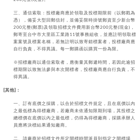
三、通信索取：投標廠商應於領取及投標期限前（以郵戳為
憑），備妥大型回郵信封，並備妥限時掛號郵資至少新台幣
200
(
)
200
(
)
元整
郵票
及領取招標文件費用新台幣
元整
現金
，
11
郵寄至台中市大里區工業路
號事務組收，並應註明領取標
案案號及標案名稱，若無註明以致寄錯標案者，投標廠商應
自行負責，不得異議。每一郵購函以購買一份為限。
※
招標廠商以通信索取者，應衡量其郵遞時間，若因此逾招
標期限以致無法參與本次開標者，投標廠商應自行負責，不
得異議。
[
]
其他
：
一、訂有底價之採購，以合於招標文件規定，且在底價以內
之最低標為得標廠商，若廠商未依通知限期到場，其投標之
總標價在底價以內之最低標，仍得為得標廠商，採購承辦人
員應將決標結果通知廠商。
二、請廠商於招標文件所定開標時間派員到指定之開標場