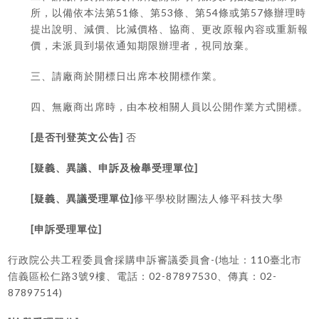
51
53
54
57
所，以備依本法第
條、第
條、第
條或第
條辦理時
提出說明、減價、比減價格、協商、更改原報內容或重新報
價，未派員到場依通知期限辦理者，視同放棄。
三、請廠商於開標日出席本校開標作業。
四、無廠商出席時，由本校相關人員以公開作業方式開標。
[
]
是否刊登英文公告
否
[
]
疑義、異議、申訴及檢舉受理單位
[
]
疑義、異議受理單位
修平學校財團法人修平科技大學
[
]
申訴受理單位
-(
110
行政院公共工程委員會採購申訴審議委員會
地址：
臺北市
3
9
02-87897530
02-
信義區松仁路
號
樓、電話：
、傳真：
87897514)