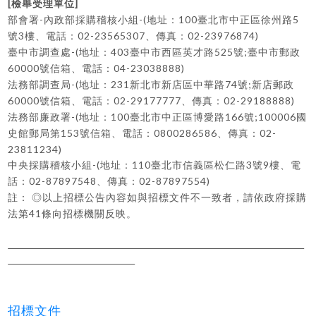
[
]
檢舉受理單位
-
-(
100
5
部會署
內政部採購稽核小組
地址：
臺北市中正區徐州路
3
02-23565307
02-23976874)
號
樓、電話：
、傳真：
-(
403
525
;
臺中市調查處
地址：
臺中市西區英才路
號
臺中市郵政
60000
04-23038888)
號信箱、電話：
-(
231
74
;
法務部調查局
地址：
新北市新店區中華路
號
新店郵政
60000
02-29177777
02-29188888)
號信箱、電話：
、傳真：
-(
100
166
;100006
法務部廉政署
地址：
臺北市中正區博愛路
號
國
153
0800286586
02-
史館郵局第
號信箱、電話：
、傳真：
23811234)
-(
110
3
9
中央採購稽核小組
地址：
臺北市信義區松仁路
號
樓、電
02-87897548
02-87897554)
話：
、傳真：
註：
◎
以上招標公告內容如與招標文件不一致者，請依政府採購
41
法第
條向招標機關反映。
招標文件