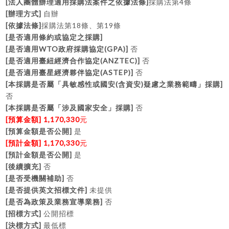
[
]
4
法人團體辦理適用採購法案件之依據法條
採購法第
條
[
]
辦理方式
自辦
[
]
18
19
依據法條
採購法第
條、第
條
[
]
是否適用條約或協定之採購
[
WTO
(GPA)]
是否適用
政府採購協定
否
[
(ANZTEC)]
是否適用臺紐經濟合作協定
否
[
(ASTEP)]
是否適用臺星經濟夥伴協定
否
[
(
)
]
本採購是否屬「具敏感性或國安
含資安
疑慮之業務範疇」採購
否
[
]
本採購是否屬「涉及國家安全」採購
否
[
]
1,170,330
預算金額
元
[
]
預算金額是否公開
是
[
]
1,170,330
預計金額
元
[
]
預計金額是否公開
是
[
]
後續擴充
否
[
]
是否受機關補助
否
[
]
是否提供英文招標文件
未提供
[
]
是否為政策及業務宣導業務
否
[
]
招標方式
公開招標
[
]
決標方式
最低標