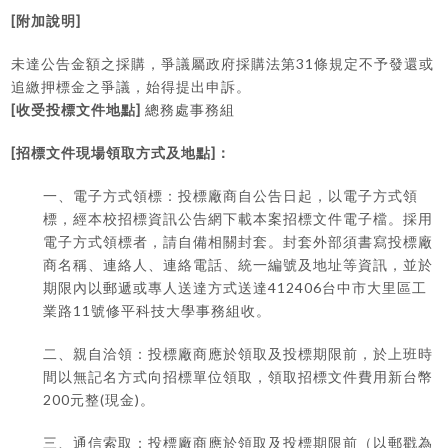
[
]
附加說明
31
未達公告金額之採購，爭議屬政府採購法第
條規定不予發還或
追繳押標金之爭議，始得提出申訴。
[
]
收受投標文件地點
總務處事務組
[
]
招標文件現場領取方式及地點
：
一、電子方式領標：投標廠商自公告日起，以電子方式領
標，經本校招標資訊公告網下載本案招標文件電子檔。採用
電子方式領標者，請自備相關封套。封套外部須書寫投標廠
商名稱、連絡人、連絡電話、統一編號及地址等資訊，並於
412406
期限內以郵遞或專人送達方式送達
台中市大里區工
11
業路
號修平科技大學事務組收。
二、親自洽領：投標廠商應於領取及投標期限前，於上班時
間以無記名方式向招標單位領取，領取招標文件費用新台幣
200
(
)
元整
現金
。
三、通信索取：投標廠商應於領取及投標期限前（以郵戳為