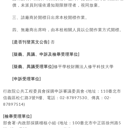
價，未派員到場依通知期限辦理者，視同放棄。
三、請廠商於開標日出席本校開標作業。
四、無廠商出席時，由本校相關人員以公開作業方式開標。
[
]
是否刊登英文公告
否
[
]
疑義、異議、申訴及檢舉受理單位
[
]
疑義、異議受理單位
修平學校財團法人修平科技大學
[
]
申訴受理單位
-(
110
行政院公共工程委員會採購申訴審議委員會
地址：
臺北市
3
9
02-87897530
02-
信義區松仁路
號
樓、電話：
、傳真：
87897514)
[
]
檢舉受理單位
-
-(
100
5
部會署
內政部採購稽核小組
地址：
臺北市中正區徐州路