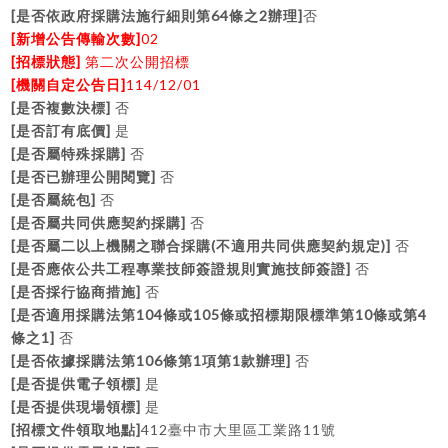
[
64
2
]
是否依政府採購法施行細則第
條之
辦理
否
[
]
02
新增公告傳輸次數
[
]
招標狀態
第二次公開招標
[
]
114/12/01
機關自定公告日
[
]
是否複數決標
否
[
]
是否訂有底價
是
[
]
是否屬特殊採購
否
[
]
是否已辦理公開閱覽
否
[
]
是否屬統包
否
[
]
是否屬共同供應契約採購
否
[
(
)]
是否屬二以上機關之聯合採購
不適用共同供應契約規定
否
[
]
是否應依公共工程專業技師簽證規則實施技師簽證
否
[
]
是否採行協商措施
否
[
104
105
10
4
是否適用採購法第
條或
條或招標期限標準第
條或第
1]
條之
否
[
106
1
1
]
是否依據採購法第
條第
項第
款辦理
否
[
]
是否提供電子領標
是
[
]
是否提供現場領標
是
[
]
412
11
招標文件領取地點
臺中市大里區工業路
號