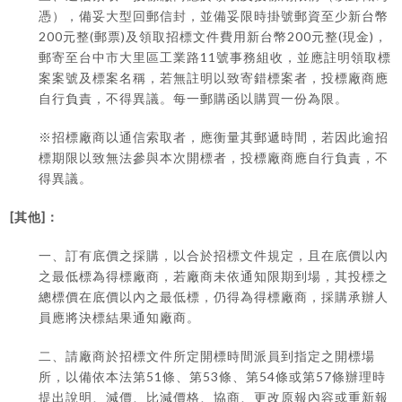
憑），備妥大型回郵信封，並備妥限時掛號郵資至少新台幣
200
(
)
200
(
)
元整
郵票
及領取招標文件費用新台幣
元整
現金
，
11
郵寄至台中市大里區工業路
號事務組收，並應註明領取標
案案號及標案名稱，若無註明以致寄錯標案者，投標廠商應
自行負責，不得異議。每一郵購函以購買一份為限。
※
招標廠商以通信索取者，應衡量其郵遞時間，若因此逾招
標期限以致無法參與本次開標者，投標廠商應自行負責，不
得異議。
[
]
其他
：
一、訂有底價之採購，以合於招標文件規定，且在底價以內
之最低標為得標廠商，若廠商未依通知限期到場，其投標之
總標價在底價以內之最低標，仍得為得標廠商，採購承辦人
員應將決標結果通知廠商。
二、請廠商於招標文件所定開標時間派員到指定之開標場
51
53
54
57
所，以備依本法第
條、第
條、第
條或第
條辦理時
提出說明、減價、比減價格、協商、更改原報內容或重新報