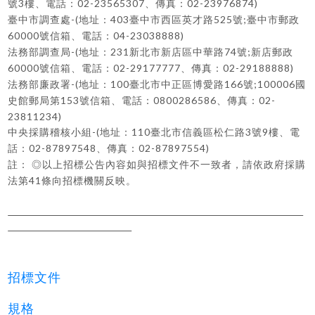
3
02-23565307
02-23976874)
號
樓、電話：
、傳真：
-(
403
525
;
臺中市調查處
地址：
臺中市西區英才路
號
臺中市郵政
60000
04-23038888)
號信箱、電話：
-(
231
74
;
法務部調查局
地址：
新北市新店區中華路
號
新店郵政
60000
02-29177777
02-29188888)
號信箱、電話：
、傳真：
-(
100
166
;100006
法務部廉政署
地址：
臺北市中正區博愛路
號
國
153
0800286586
02-
史館郵局第
號信箱、電話：
、傳真：
23811234)
-(
110
3
9
中央採購稽核小組
地址：
臺北市信義區松仁路
號
樓、電
02-87897548
02-87897554)
話：
、傳真：
註：
◎
以上招標公告內容如與招標文件不一致者，請依政府採購
41
法第
條向招標機關反映。
招標文件
規格