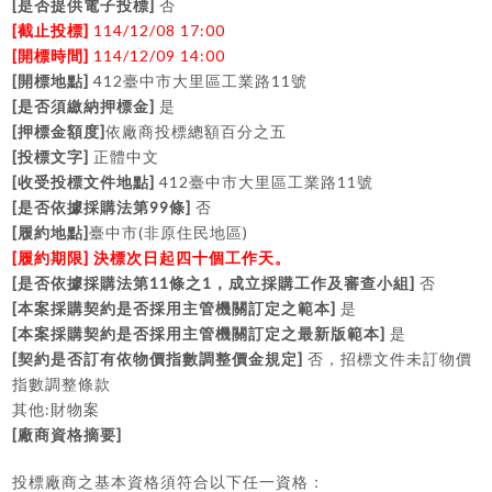
[
]
是否提供電子投標
否
[
]
114/12/08 17:00
截止投標
[
]
114/12/09 14:00
開標時間
[
]
412
11
開標地點
臺中市大里區工業路
號
[
]
是否須繳納押標金
是
[
]
押標金額度
依廠商投標總額百分之五
[
]
投標文字
正體中文
[
]
412
11
收受投標文件地點
臺中市大里區工業路
號
[
99
]
是否依據採購法第
條
否
[
]
(
)
履約地點
臺中市
非原住民地區
[
]
履約期限
決標次日起四十個工作天。
[
11
1
]
是否依據採購法第
條之
，成立採購工作及審查小組
否
[
]
本案採購契約是否採用主管機關訂定之範本
是
[
]
本案採購契約是否採用主管機關訂定之最新版範本
是
[
]
契約是否訂有依物價指數調整價金規定
否，招標文件未訂物價
指數調整條款
:
其他
財物案
[
]
廠商資格摘要
投標廠商之基本資格須符合以下任一資格：