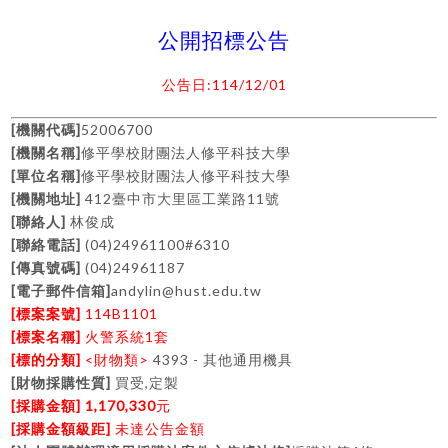
公開招標公告
:114/12/01
公告日
[
]
52006700
機關代碼
[
]
機關名稱
修平學校財團法人修平科技大學
[
]
單位名稱
修平學校財團法人修平科技大學
[
]
412
11
機關地址
臺中市大里區工業路
號
[
]
聯絡人
林俊成
[
]
(04)24961100#6310
聯絡電話
[
]
(04)24961187
傳真號碼
[
]
andylin@hust.edu.tw
電子郵件信箱
[
]
114B1101
標案案號
[
]
1
標案名稱
火警系統
套
[
]
<
>
4393 -
標的分類
財物類
其他通用機具
[
]
,
財物採購性質
買受
定製
[
] 1,170,330
採購金額
元
[
]
採購金額級距
未達公告金額