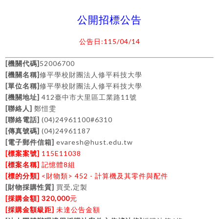
公開招標公告
:115/04/14
公告日
[
]
52006700
機關代碼
[
]
機關名稱
修平學校財團法人修平科技大學
[
]
單位名稱
修平學校財團法人修平科技大學
[
]
412
11
機關地址
臺中市大里區工業路
號
[
]
聯絡人
鄭愷雯
[
]
(04)24961100#6310
聯絡電話
[
]
(04)24961187
傳真號碼
[
]
evaresh@hust.edu.tw
電子郵件信箱
[
]
115E11038
標案案號
[
]
8
標案名稱
記憶體
組
[
]
<
>
452 -
標的分類
財物類
計算機及其零件與配件
[
]
,
財物採購性質
買受
定製
[
] 320,000
採購金額
元
[
]
採購金額級距
未達公告金額