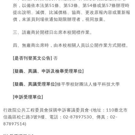
51
53
54
57
所，以備依本法第
條、第
條、第
條或第
條辦理時
提出說明、減價、比減價格、協商、更改原報內容或重新報
價，未派員到場依通知期限辦理者，視同放棄。
三、請廠商於開標日出席本校開標作業。
四、無廠商出席時，由本校相關人員以公開作業方式開標。
[
]
是否刊登英文公告
否
[
]
疑義、異議、申訴及檢舉受理單位
[
]
疑義、異議受理單位
修平學校財團法人修平科技大學
[
]
申訴受理單位
-(
110
行政院公共工程委員會採購申訴審議委員會
地址：
臺北市
3
9
02-87897530
02-
信義區松仁路
號
樓、電話：
、傳真：
87897514)