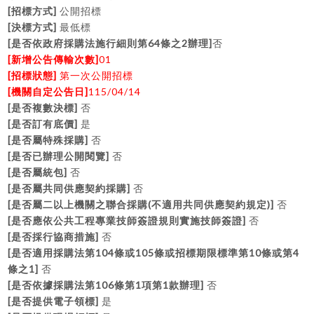
[
]
招標方式
公開招標
[
]
決標方式
最低標
[
64
2
]
是否依政府採購法施行細則第
條之
辦理
否
[
]
01
新增公告傳輸次數
[
]
招標狀態
第一次公開招標
[
]
115/04/14
機關自定公告日
[
]
是否複數決標
否
[
]
是否訂有底價
是
[
]
是否屬特殊採購
否
[
]
是否已辦理公開閱覽
否
[
]
是否屬統包
否
[
]
是否屬共同供應契約採購
否
[
(
)]
是否屬二以上機關之聯合採購
不適用共同供應契約規定
否
[
]
是否應依公共工程專業技師簽證規則實施技師簽證
否
[
]
是否採行協商措施
否
[
104
105
10
4
是否適用採購法第
條或
條或招標期限標準第
條或第
1]
條之
否
[
106
1
1
]
是否依據採購法第
條第
項第
款辦理
否
[
]
是否提供電子領標
是