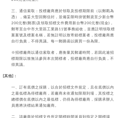
三、通信索取：投標廠商應於領取及投標期限前（以郵戳為
憑），備妥大型回郵信封，並備妥限時掛號郵資至少新台幣
200
(
)
200
(
)
元整
郵票
及領取招標文件費用新台幣
元整
現金
，
11
郵寄至台中市大里區工業路
號事務組收，並應註明領取標
案案號及標案名稱，若無註明以致寄錯標案者，投標廠商應
自行負責，不得異議。每一郵購函以購買一份為限。
※
招標廠商以通信索取者，應衡量其郵遞時間，若因此逾招
標期限以致無法參與本次開標者，投標廠商應自行負責，不
得異議。
[
]
其他
：
一、訂有底價之採購，以合於招標文件規定，且在底價以內
之最低標為得標廠商，若廠商未依通知限期到場，其投標之
總標價在底價以內之最低標，仍得為得標廠商，採購承辦人
員應將決標結果通知廠商。
二、請廠商於招標文件所定開標時間派員到指定之開標場