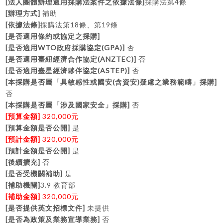
[
]
4
法人團體辦理適用採購法案件之依據法條
採購法第
條
[
]
辦理方式
補助
[
]
18
19
依據法條
採購法第
條、第
條
[
]
是否適用條約或協定之採購
[
WTO
(GPA)]
是否適用
政府採購協定
否
[
(ANZTEC)]
是否適用臺紐經濟合作協定
否
[
(ASTEP)]
是否適用臺星經濟夥伴協定
否
[
(
)
]
本採購是否屬「具敏感性或國安
含資安
疑慮之業務範疇」採購
否
[
]
本採購是否屬「涉及國家安全」採購
否
[
]
320,000
預算金額
元
[
]
預算金額是否公開
是
[
]
320,000
預計金額
元
[
]
預計金額是否公開
是
[
]
後續擴充
否
[
]
是否受機關補助
是
[
]
3.9
補助機關
教育部
[
]
320,000
補助金額
元
[
]
是否提供英文招標文件
未提供
[
]
是否為政策及業務宣導業務
否