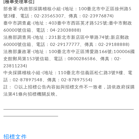
[
]
檢舉受理單位
-
-(
100
5
部會署
內政部採購稽核小組
地址：
臺北市中正區徐州路
3
02-23565307
02-23976874)
號
樓、電話：
、傳真：
-(
403
525
;
臺中市調查處
地址：
臺中市西區英才路
號
臺中市郵政
60000
04-23038888)
號信箱、電話：
-(
231
74
;
法務部調查局
地址：
新北市新店區中華路
號
新店郵政
60000
02-29177777
02-29188888)
號信箱、電話：
、傳真：
-(
100
166
;100006
法務部廉政署
地址：
臺北市中正區博愛路
號
國
153
0800286586
02-
史館郵局第
號信箱、電話：
、傳真：
23811234)
-(
110
3
9
中央採購稽核小組
地址：
臺北市信義區松仁路
號
樓、電
02-87897548
02-87897554)
話：
、傳真：
註：
◎
以上招標公告內容如與招標文件不一致者，請依政府採購
41
法第
條向招標機關反映。
招標文件