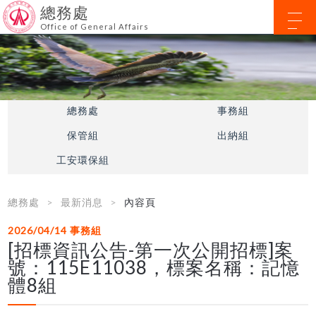
總務處
Office of General Affairs
總務處
事務組
保管組
出納組
工安環保組
總務處
最新消息
內容頁
2026/04/14
事務組
[招標資訊公告-第一次公開招標]案
號：115E11038，標案名稱：記憶
體8組