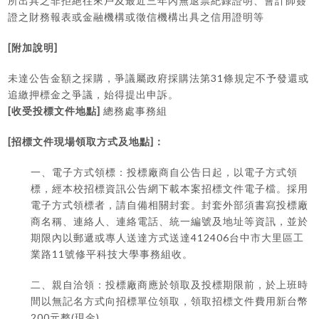
所出具之非拒絕往來戶及最近三年內無退票紀錄證明、會計師簽
證之財務報表或金融機構或徵信機構出具之信用證明等
[
]
附加說明
31
未達公告金額之採購，爭議屬政府採購法第
條規定不予發還或
追繳押標金之爭議，始得提出申訴。
[
]
收受投標文件地點
總務處事務組
[
]
招標文件現場領取方式及地點
：
一、電子方式領標：投標廠商自公告日起，以電子方式領
標，經本校招標資訊公告網下載本案招標文件電子檔。採用
電子方式領標者，請自備相關封套。封套外部須書寫投標廠
商名稱、連絡人、連絡電話、統一編號及地址等資訊，並於
412406
期限內以郵遞或專人送達方式送達
台中市大里區工
11
業路
號修平科技大學事務組收。
二、親自洽領：投標廠商應於領取及投標期限前，於上班時
間以無記名方式向招標單位領取，領取招標文件費用新台幣
200
(
)
元整
現金
。