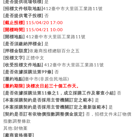
[
]
是否提供現場領標
是
[
]
412
11
招標文件領取地點
臺中市大里區工業路
號
[
]
是否提供電子投標
否
[
]
115/04/20 17:00
截止投標
[
]
115/04/21 10:00
開標時間
[
]
412
11
開標地點
臺中市大里區工業路
號
[
]
是否須繳納押標金
是
[
]
押標金額度
依廠商投標總額百分之五
[
]
投標文字
正體中文
[
]
412
11
收受投標文件地點
臺中市大里區工業路
號
[
99
]
是否依據採購法第
條
否
[
]
(
)
履約地點
臺中市
非原住民地區
[
]
履約期限
決標次日起三十個工作天。
[
11
1
]
是否依據採購法第
條之
，成立採購工作及審查小組
否
[
]
本案採購契約是否採用主管機關訂定之範本
是
[
]
本案採購契約是否採用主管機關訂定之最新版範本
是
[
]
契約是否訂有依物價指數調整價金規定
否，招標文件未訂物價
指數調整條款
:
其他
財物案
[
]
廠商資格摘要