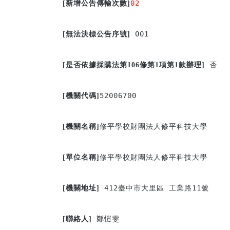
02
[
新增公告傳輸次數]
 001

[
無法決標公告序號]
 否

[
是否依據採購法第106條第1項第1款辦理]
52006700

[
機關代碼]
修平學校財團法人修平科技大學

[
機關名稱]
修平學校財團法人修平科技大學

[
單位名稱]
 412臺中市大里區 工業路11號

[
機關地址]
 鄭愷雯

[
聯絡人]