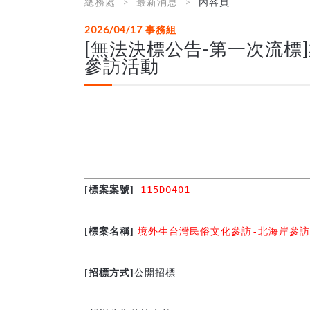
總務處
最新消息
內容頁
2026/04/17
事務組
[無法決標公告-第一次流標
參訪活動
 115D0401
[
標案案號]
境外生台灣民俗文化參訪-北海岸參訪
[
標案名稱] 
公開招標

[
招標方式]