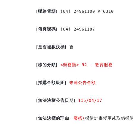
 (04) 24961100 # 6310

[
聯絡電話]
 (04) 24961187

[
傳真號碼]
 否

[
是否複數決標]
<
勞務類> 92 - 教育服務
[
標的分類]
未達公告金額

[
採購金額級距]
 115/04/17
[
無法決標公告日期]
廢標(
採購計畫變更或取銷採
[
無法決標的理由]