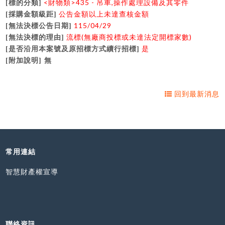
<
財物類>435 - 吊車,操作處理設備及其零件
[
標的分類]
公告金額以上未達查核金額
[
採購金額級距]
115/04/29
[
無法決標公告日期]
流標(無廠商投標或未達法定開標家數)
[
無法決標的理由]
是
[
是否沿用本案號及原招標方式續行招標]
[
附加說明] 無
回到最新消息
常用連結
智慧財產權宣導
聯絡資訊