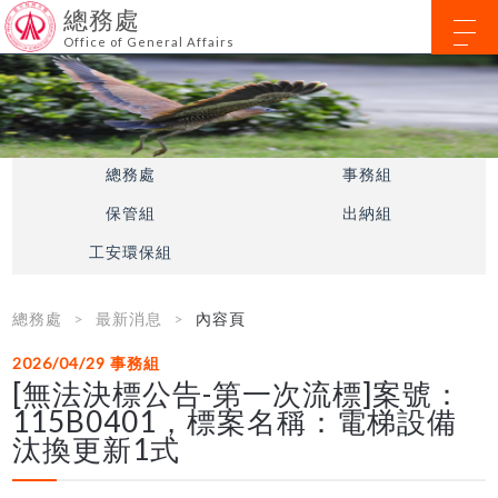
總務處
Office of General Affairs
總務處
事務組
保管組
出納組
工安環保組
總務處
最新消息
內容頁
2026/04/29
事務組
[無法決標公告-第一次流標]案號：
115B0401，標案名稱：電梯設備
汰換更新1式