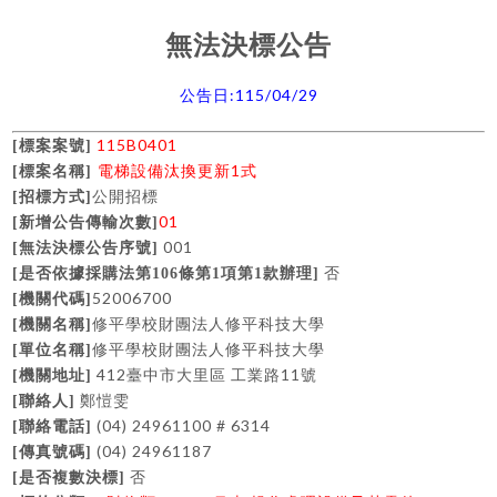
無法決標公告
:115/04/29
公告日
115B0401
[
標案案號]
電梯設備汰換更新1式
[
標案名稱]
公開招標
[
招標方式]
01
[
新增公告傳輸次數]
001
[
無法決標公告序號]
否
[
是否依據採購法第106條第1項第1款辦理]
52006700
[
機關代碼]
修平學校財團法人修平科技大學
[
機關名稱]
修平學校財團法人修平科技大學
[
單位名稱]
412臺中市大里區 工業路11號
[
機關地址]
鄭愷雯
[
聯絡人]
(04) 24961100 # 6314
[
聯絡電話]
(04) 24961187
[
傳真號碼]
否
[
是否複數決標]