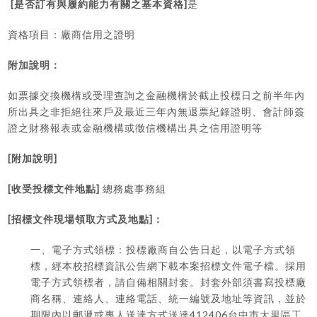
[
]
是否訂有與履約能力有關之基本資格
是
資格項目：廠商信用之證明
附加說明：
如票據交換機構或受理查詢之金融機構於截止投標日之前半年內
所出具之非拒絕往來戶及最近三年內無退票紀錄證明、會計師簽
證之財務報表或金融機構或徵信機構出具之信用證明等
[
]
附加說明
[
]
收受投標文件地點
總務處事務組
[
]
招標文件現場領取方式及地點
：
一、電子方式領標：投標廠商自公告日起，以電子方式領
標，經本校招標資訊公告網下載本案招標文件電子檔。採用
電子方式領標者，請自備相關封套。封套外部須書寫投標廠
商名稱、連絡人、連絡電話、統一編號及地址等資訊，並於
412406
期限內以郵遞或專人送達方式送達
台中市大里區工