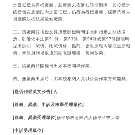
之最低標為得標廠商，若廠商未依通知限期到場，其投標之
總標價在底價以內之最低標，仍得為得標廠商，採購承辦人
員應將決標結果通知廠商。
二、請廠商於招標文件所定開標時間派員到指定之開標場
51
53
54
57
所，以備依本法第
條、第
條、第
條或第
條辦理時
提出說明、減價、比減價格、協商、更改原報內容或重新報
價，未派員到場依通知期限辦理者，視同放棄。
三、請廠商於開標日出席本校開標作業。
四、無廠商出席時，由本校相關人員以公開作業方式開標。
[
]
是否刊登英文公告
否
[
]
疑義、異議、申訴及檢舉受理單位
[
]
疑義、異議受理單位
修平學校財團法人修平科技大學
[
]
申訴受理單位