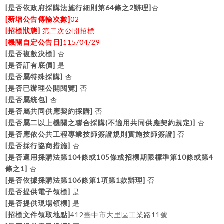
[
64
2
]
是否依政府採購法施行細則第
條之
辦理
否
[
]
02
新增公告傳輸次數
[
]
招標狀態
第二次公開招標
[
]
115/04/29
機關自定公告日
[
]
是否複數決標
否
[
]
是否訂有底價
是
[
]
是否屬特殊採購
否
[
]
是否已辦理公開閱覽
否
[
]
是否屬統包
否
[
]
是否屬共同供應契約採購
否
[
(
)]
是否屬二以上機關之聯合採購
不適用共同供應契約規定
否
[
]
是否應依公共工程專業技師簽證規則實施技師簽證
否
[
]
是否採行協商措施
否
[
104
105
10
4
是否適用採購法第
條或
條或招標期限標準第
條或第
1]
條之
否
[
106
1
1
]
是否依據採購法第
條第
項第
款辦理
否
[
]
是否提供電子領標
是
[
]
是否提供現場領標
是
[
]
412
11
招標文件領取地點
臺中市大里區工業路
號