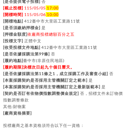
[
]
是否提供電子投標
否
[
]
115/05/05
17:00
截止投標
[
]
115/05/06
10:00
開標時間
[
]
412
11
開標地點
臺中市大里區工業路
號
[
]
是否須繳納押標金
是
[
]
押標金額度
依廠商投標總額百分之五
[
]
投標文字
正體中文
[
]
412
11
收受投標文件地點
臺中市大里區工業路
號
[
99
]
是否依據採購法第
條
否
[
]
(
)
履約地點
臺中市
非原住民地區
[
]
履約期限
決標次日起九十個日曆天。
[
11
1
]
是否依據採購法第
條之
，成立採購工作及審查小組
否
[
]
本案採購契約是否採用主管機關訂定之範本
是
[
]
本案採購契約是否採用主管機關訂定之最新版範本
是
[
]
契約是否訂有依物價指數調整價金規定
否，招標文件未訂物價
指數調整條款
:
其他
財物案
[
]
廠商資格摘要
投標廠商之基本資格須符合以下任一資格：