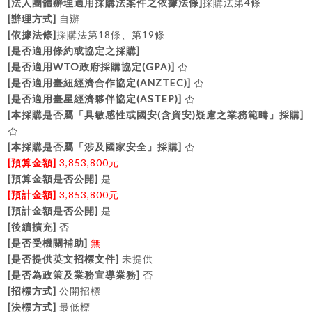
[
]
4
法人團體辦理適用採購法案件之依據法條
採購法第
條
[
]
辦理方式
自辦
[
]
18
19
依據法條
採購法第
條、第
條
[
]
是否適用條約或協定之採購
[
WTO
(GPA)]
是否適用
政府採購協定
否
[
(ANZTEC)]
是否適用臺紐經濟合作協定
否
[
(ASTEP)]
是否適用臺星經濟夥伴協定
否
[
(
)
]
本採購是否屬「具敏感性或國安
含資安
疑慮之業務範疇」採購
否
[
]
本採購是否屬「涉及國家安全」採購
否
[
]
3,853,800
預算金額
元
[
]
預算金額是否公開
是
[
]
3,853,800
預計金額
元
[
]
預計金額是否公開
是
[
]
後續擴充
否
[
]
是否受機關補助
無
[
]
是否提供英文招標文件
未提供
[
]
是否為政策及業務宣導業務
否
[
]
招標方式
公開招標
[
]
決標方式
最低標