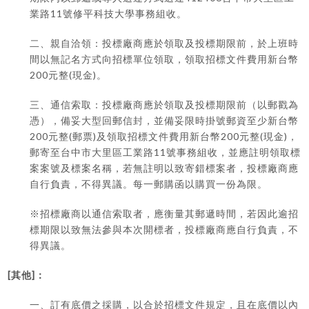
11
業路
號修平科技大學事務組收。
二、親自洽領：投標廠商應於領取及投標期限前，於上班時
間以無記名方式向招標單位領取，領取招標文件費用新台幣
200
(
)
元整
現金
。
三、通信索取：投標廠商應於領取及投標期限前（以郵戳為
憑），備妥大型回郵信封，並備妥限時掛號郵資至少新台幣
200
(
)
200
(
)
元整
郵票
及領取招標文件費用新台幣
元整
現金
，
11
郵寄至台中市大里區工業路
號事務組收，並應註明領取標
案案號及標案名稱，若無註明以致寄錯標案者，投標廠商應
自行負責，不得異議。每一郵購函以購買一份為限。
※
招標廠商以通信索取者，應衡量其郵遞時間，若因此逾招
標期限以致無法參與本次開標者，投標廠商應自行負責，不
得異議。
[
]
其他
：
一、訂有底價之採購，以合於招標文件規定，且在底價以內