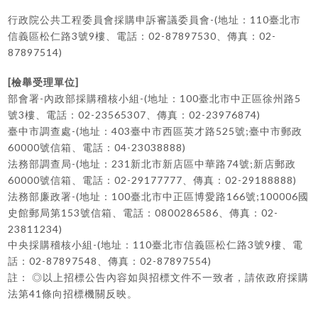
-(
110
行政院公共工程委員會採購申訴審議委員會
地址：
臺北市
3
9
02-87897530
02-
信義區松仁路
號
樓、電話：
、傳真：
87897514)
[
]
檢舉受理單位
-
-(
100
5
部會署
內政部採購稽核小組
地址：
臺北市中正區徐州路
3
02-23565307
02-23976874)
號
樓、電話：
、傳真：
-(
403
525
;
臺中市調查處
地址：
臺中市西區英才路
號
臺中市郵政
60000
04-23038888)
號信箱、電話：
-(
231
74
;
法務部調查局
地址：
新北市新店區中華路
號
新店郵政
60000
02-29177777
02-29188888)
號信箱、電話：
、傳真：
-(
100
166
;100006
法務部廉政署
地址：
臺北市中正區博愛路
號
國
153
0800286586
02-
史館郵局第
號信箱、電話：
、傳真：
23811234)
-(
110
3
9
中央採購稽核小組
地址：
臺北市信義區松仁路
號
樓、電
02-87897548
02-87897554)
話：
、傳真：
註：
◎
以上招標公告內容如與招標文件不一致者，請依政府採購
41
法第
條向招標機關反映。