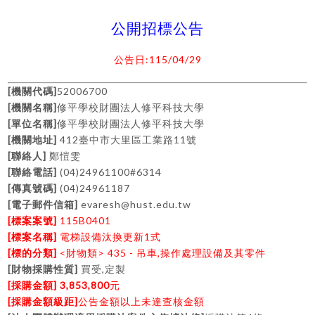
公開招標公告
:115/04/29
公告日
[
]
52006700
機關代碼
[
]
機關名稱
修平學校財團法人修平科技大學
[
]
單位名稱
修平學校財團法人修平科技大學
[
]
412
11
機關地址
臺中市大里區工業路
號
[
]
聯絡人
鄭愷雯
[
]
(04)24961100#6314
聯絡電話
[
]
(04)24961187
傳真號碼
[
]
evaresh@hust.edu.tw
電子郵件信箱
[
]
115B0401
標案案號
[
]
1
標案名稱
電梯設備汰換更新
式
[
]
<
> 435 -
,
標的分類
財物類
吊車
操作處理設備及其零件
[
]
,
財物採購性質
買受
定製
[
] 3,853,800
採購金額
元
[
]
採購金額級距
公告金額以上未達查核金額