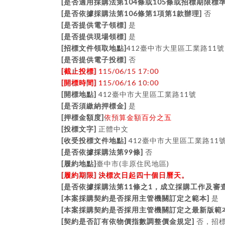
[
104
105
是否適用採購法第
條或
條或招標期限標
[
106
1
1
]
是否依據採購法第
條第
項第
款辦理
否
[
]
是否提供電子領標
是
[
]
是否提供現場領標
是
[
]
412
11
招標文件領取地點
臺中市大里區工業路
號
[
]
是否提供電子投標
否
[
]
115/06/15 17:00
截止投標
[
]
115/06/16 10:00
開標時間
[
]
412
11
開標地點
臺中市大里區工業路
號
[
]
是否須繳納押標金
是
[
]
押標金額度
依預算金額百分之五
[
]
投標文字
正體中文
[
]
412
11
收受投標文件地點
臺中市大里區工業路
[
99
]
是否依據採購法第
條
否
[
]
(
)
履約地點
臺中市
非原住民地區
[
]
履約期限
決標次日起四十個日曆天。
[
11
1
是否依據採購法第
條之
，成立採購工作及審
[
]
本案採購契約是否採用主管機關訂定之範本
是
[
本案採購契約是否採用主管機關訂定之最新版範
[
]
契約是否訂有依物價指數調整價金規定
否，招