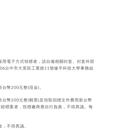
採用電子方式領標者，請自備相關封套。封套外部
06
11
台中市大里區工業路
號修平科技大學事務組
200
(
)
新台幣
元整
現金
。
200
(
)
新台幣
元整
郵票
及領取招標文件費用新台幣
寄錯標案者，投標廠商應自行負責，不得異議。每
責，不得異議。