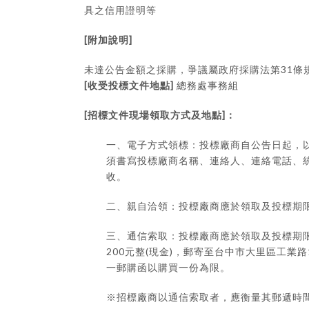
具之信用證明等
[
]
附加說明
31
未達公告金額之採購，爭議屬政府採購法第
條
[
]
收受投標文件地點
總務處事務組
[
]
招標文件現場領取方式及地點
：
一、電子方式領標：投標廠商自公告日起，
須書寫投標廠商名稱、連絡人、連絡電話、
收。
二、親自洽領：投標廠商應於領取及投標期
三、通信索取：投標廠商應於領取及投標期
200
(
)
元整
現金
，郵寄至台中市大里區工業路
一郵購函以購買一份為限。
※
招標廠商以通信索取者，應衡量其郵遞時