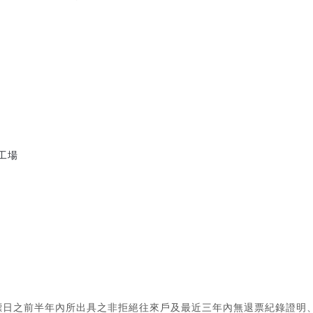
工場
標日之前半年內所出具之非拒絕往來戶及最近三年內無退票紀錄證明