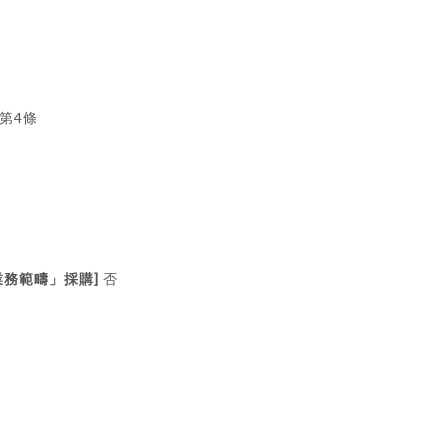
4
第
條
]
業務範疇」採購
否