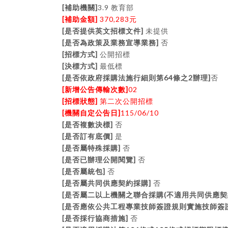
[
]
3.9
補助機關
教育部
[
]
370,283
補助金額
元
[
]
是否提供英文招標文件
未提供
[
]
是否為政策及業務宣導業務
否
[
]
招標方式
公開招標
[
]
決標方式
最低標
[
64
2
]
是否依政府採購法施行細則第
條之
辦理
否
[
]
02
新增公告傳輸次數
[
]
招標狀態
第二次公開招標
[
]
115/06/10
機關自定公告日
[
]
是否複數決標
否
[
]
是否訂有底價
是
[
]
是否屬特殊採購
否
[
]
是否已辦理公開閱覽
否
[
]
是否屬統包
否
[
]
是否屬共同供應契約採購
否
[
(
是否屬二以上機關之聯合採購
不適用共同供應契
[
是否應依公共工程專業技師簽證規則實施技師簽
[
]
是否採行協商措施
否