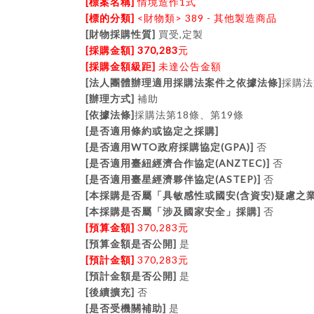
[
]
1
標案名稱
情境造作
式
[
]
<
> 389 -
標的分類
財物類
其他製造商品
[
]
,
財物採購性質
買受
定製
[
] 370,283
採購金額
元
[
]
採購金額級距
未達公告金額
[
]
法人團體辦理適用採購法案件之依據法條
採購法
[
]
辦理方式
補助
[
]
18
19
依據法條
採購法第
條、第
條
[
]
是否適用條約或協定之採購
[
WTO
(GPA)]
是否適用
政府採購協定
否
[
(ANZTEC)]
是否適用臺紐經濟合作協定
否
[
(ASTEP)]
是否適用臺星經濟夥伴協定
否
[
(
)
本採購是否屬「具敏感性或國安
含資安
疑慮之
[
]
本採購是否屬「涉及國家安全」採購
否
[
]
370,283
預算金額
元
[
]
預算金額是否公開
是
[
]
370,283
預計金額
元
[
]
預計金額是否公開
是
[
]
後續擴充
否
[
]
是否受機關補助
是