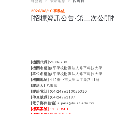
總務處
最新消息
內容頁
2026/06/10
事務組
[招標資訊公告-第二次公開招
[
]
52006700
機關代碼
[
]
機關名稱
修平學校財團法人修平科技大學
[
]
單位名稱
修平學校財團法人修平科技大學
[
]
412
11
機關地址
臺中市大里區工業路
號
[
]
聯絡人
尤淑珍
[
]
(04)24961100#6310
聯絡電話
[
]
(04)24961187
傳真號碼
[
]
a-jane@hust.edu.tw
電子郵件信箱
[
]
115C0601
標案案號