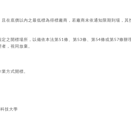
，且在底價以內之最低標為得標廠商，若廠商未依通知限期到場，其
51
53
54
57
指定之開標場所，以備依本法第
條、第
條、第
條或第
條辦
理者，視同放棄。
作業方式開標。
平科技大學