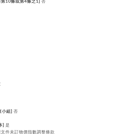
10
4
1]
準第
條或第
條之
否
號
]
查小組
否
]
本
是
標文件未訂物價指數調整條款