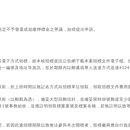
規定不予發還或追繳押標金之爭議，始得提出申訴。
以電子方式領標，經本校招標資訊公告網下載本案招標文件電子檔。
4124
統一編號及地址等資訊，並於期限內以郵遞或專人送達方式送達
限前，於上班時間以無記名方式向招標單位領取，領取招標文件費用
限前（以郵戳為憑），備妥大型回郵信封，並備妥限時掛號郵資至少
11
號事務組收，並應註明領取標案案號及標案名稱，若無註明以致
間，若因此逾招標期限以致無法參與本次開標者，投標廠商應自行負