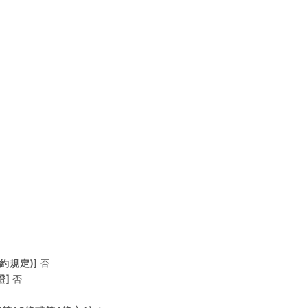
)]
約規定
否
]
證
否