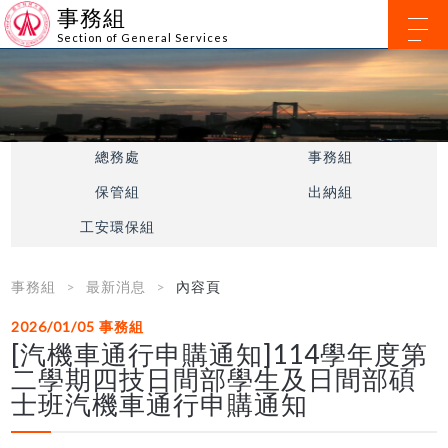
事務組
Section of General Services
總務處
事務組
保管組
出納組
工安環保組
事務組
最新消息
內容頁
2026/01/05
事務組
[汽機車通行申購通知]114學年度第
二學期四技日間部學生及日間部碩
士班汽機車通行申購通知