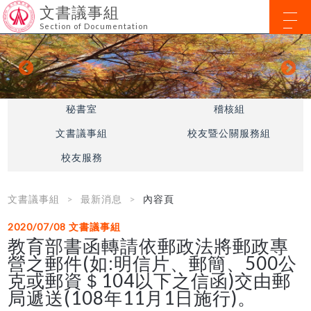
文書議事組
Section of Documentation
秘書室
稽核組
文書議事組
校友暨公關服務組
校友服務
文書議事組
最新消息
內容頁
2020/07/08
文書議事組
教育部書函轉請依郵政法將郵政專
營之郵件(如:明信片、郵簡、500公
克或郵資＄104以下之信函)交由郵
局遞送(108年11月1日施行)。