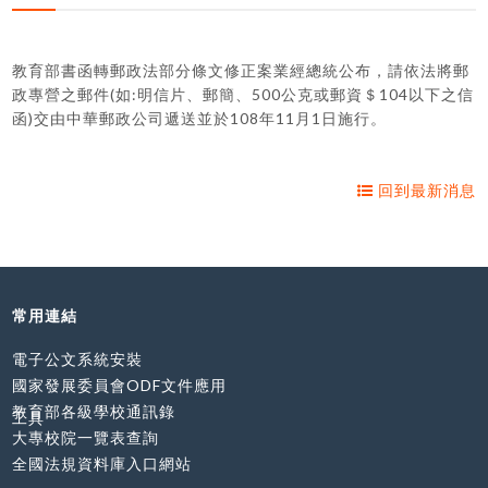
教育部書函轉郵政法部分條文修正案業經總統公布，請依法將郵
政專營之郵件(如:明信片、郵簡、500公克或郵資＄104以下之信
函)交由中華郵政公司遞送並於108年11月1日施行。
回到最新消息
常用連結
電子公文系統安裝
國家發展委員會ODF文件應用
教育部各級學校通訊錄
工具
大專校院一覽表查詢
全國法規資料庫入口網站