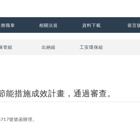
業務職掌
相關法規
資料下載
留言
保管組
出納組
工安環保組
善節能措施成效計畫，通過審查。
6717號號函辦理。