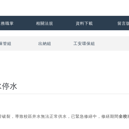
業務職掌
相關法規
資料下載
留言
保管組
出納組
工安環保組
水停水
水水管破裂，導致校區井水無法正常供水，已緊急修繕中，修繕期間
全校
。