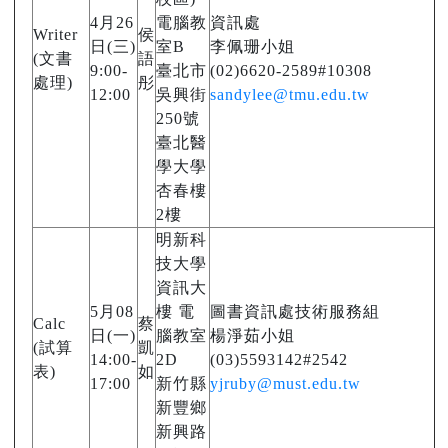
4月26
電腦教
資訊處
Writer
侯
日(三)
室B
李佩珊小姐
(文書
語
9:00-
臺北市
(02)6620-2589#10308
處理)
彤
12:00
吳興街
sandylee@tmu.edu.tw
250號
臺北醫
學大學
杏春樓
2樓
明新科
技大學
資訊大
5月08
樓 電
圖書資訊處技術服務組
Calc
蔡
日(一)
腦教室
楊淨茹小姐
(試算
凱
14:00-
2D
(03)5593142#2542
表)
如
17:00
新竹縣
yjruby@must.edu.tw
新豐鄉
新興路