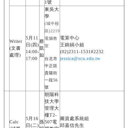
1號
東吳大
學
(
城中校
區)2219
5月11
電算中心
電腦教
Writer
蔡
日(四)
王錦娟小姐
室
(文書
凱
14:00-
(02)2311-1531#2232
處理)
如
17:00
jessica@scu.edu.tw
台北市
中正區
貴陽街
一段56
號
朝陽科
技大學
管理大
樓T2-
5月16
圖資處系統組
Calc
孫
507電
日(二)
邱嘉信先生