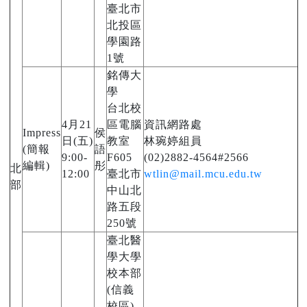
臺北市
北投區
學園路
1號
銘傳大
學
台北校
4月21
區電腦
資訊網路處
Impress
侯
日(五)
教室
林琬婷組員
(簡報
語
9:00-
F605
(02)2882-4564#2566
編輯)
彤
北
12:00
臺北市
wtlin@mail.mcu.edu.tw
部
中山北
路五段
250號
臺北醫
學大學
校本部
(信義
校區)