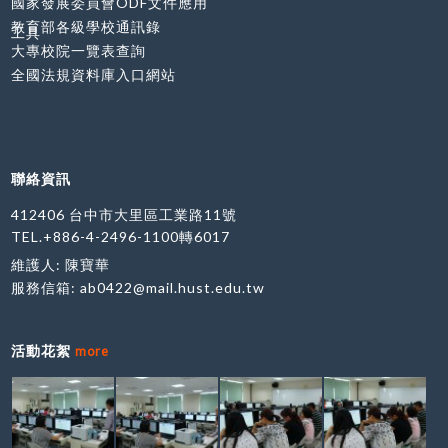
國家發展委員會ODF文件應用
教育部各級學校通訊錄
工具
大專校院一覽表查詢
全國法規資料庫入口網站
聯絡資訊
412406 台中市大里區工業路11號
TEL.+886-4-2496-1100轉6017
維護人: 陳寶華
服務信箱:
ab0422@mail.hust.edu.tw
活動花絮
more