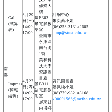
修齊大
樓
3月29
計網中心
Calc
陳
E303
日(三)
朱奕蓁小姐
(試算
飛
電腦教
14:00-
(06)253-3131#2605
表)
亨
室
17:00
eimp@stust.edu.tw
臺南市
永康區
南台街
1號
美和科
技大學
南
資訊圖
部
書處
4月27
資訊圖書處
Impress
侯
B311
日(四)
鄭佩純小姐
(簡報
語
電腦教
14:00-
(08)779-9821#8168
編輯)
彤
室
17:00
x00001566@meiho.edu.tw
屏東縣
內埔鄉