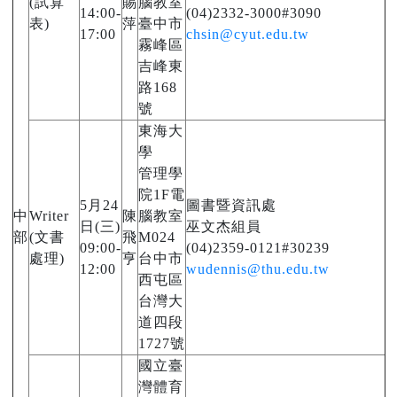
(試算
賜
腦教室
14:00-
(04)2332-3000#3090
表)
萍
臺中市
17:00
chsin@cyut.edu.tw
霧峰區
吉峰東
路168
號
東海大
學
管理學
院1F電
5月24
圖書暨資訊處
中
Writer
陳
腦教室
日(三)
巫文杰組員
部
(文書
飛
M024
09:00-
(04)2359-0121#30239
處理)
亨
台中市
12:00
wudennis@thu.edu.tw
西屯區
台灣大
道四段
1727號
國立臺
灣體育