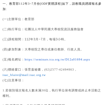
一、
教育部112年3~7月份[ODF
實體課程]
如下，請教職員踴躍報名參
加:
(
一)主辦單位：教育部
(
二)執行單位：社團法人中華民國大專校院資訊服務協會
(
三)課程期間：
112
年
3
月
~7
月，每場
3
小時。
(
四)參加對象：大專校院之專任或兼任教師、行政人員。
(
五)報名網址：
https://seminars.tca.org.tw/D12a01694.aspx
(
六)聯絡窗口：張育嘉秘書，(02)2577-4249#863，
isac_blaire@mail.isac.org.tw
(
七)注意事項：
1.
若個別場次報名人數未滿30位，執行單位保有調整或終止本活動之
權利。