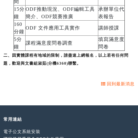
間
15分
ODF推動現況、ODF編輯工具
承辦單位代
鐘
簡介、ODF競賽推廣
表報告
160
ODF 文件應用工具實作
講師授課
分鐘
5分
填寫滿意度
課程滿意度問卷調查
鐘
問卷
二、
因實體課程有地域的限制，請盡速上網報名
，
以上若有任何問
題，歡迎與文書組淑茹(分機6360)聯繫。
回到最新消息
常用連結
電子公文系統安裝