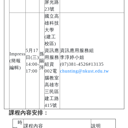
屏光路
23號
國立高
雄科技
大學
(建工
校區)
5月17
資訊應
資訊應用服務組
Impress
孫
日(三)
用服務
李淳婷小姐
(簡報
賜
14:00-
組資
(07)381-4526#13135
編輯)
萍
17:00
002電
chunting@nkust.edu.tw
腦教室
高雄市
三民區
建工路
415號
課程內容安排：
時
時
課程內容
說明