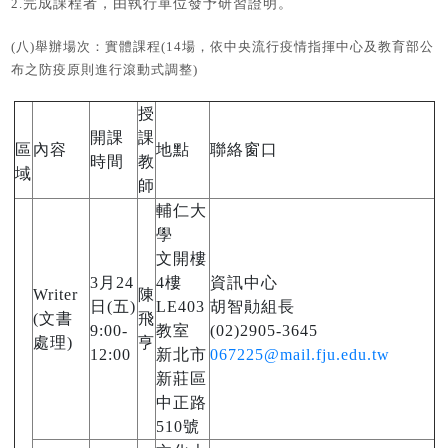
2.
完成課程者，由執行單位發予研習證明。
(
八)舉辦場次：
實體課程(14場，依中央流行疫情指揮中心及教育部公
布之防疫原則進行滾動式調整)
授
區
開課
課
區
內容
地點
聯絡窗口
時間
教
域
師
輔仁大
學
文開樓
3月24
4樓
資訊中心
Writer
陳
日(五)
LE403
胡智勛組長
(文書
飛
9:00-
教室
(02)2905-3645
處理)
亨
12:00
新北市
067225@mail.fju.edu.tw
新莊區
中正路
510號