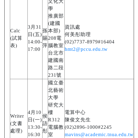
文化大
學
推廣部
(建國
3月31
資訊處
Calc
孫
本部)
日(五)
何美彤助理
(試算
賜
208電
14:00-
(02)7737-8979#16404
表)
萍
腦教室
17:00
hmt2@pccu.edu.tw
台北市
建國南
路二段
231號
國立臺
北藝術
大學
研究大
4月10
樓
電算中心
Writer
侯
日(一)
R312
陳俊文先生
(文書
語
13:30-
電腦教
(02)2896-1000#2245
處理)
彤
16:30
室
mavins@academic.tnua.edu.tw