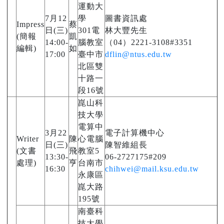
運動大
7月12
學
圖書資訊處
Impress
蔡
日(三)
301電
林大豐先生
(簡報
凱
14:00-
腦教室
（04）2221-3108#3351
編輯)
如
17:00
臺中市
dflin@ntus.edu.tw
北區雙
十路一
段16號
崑山科
技大學
電算中
3月22
電子計算機中心
Writer
陳
心電腦
日(三)
陳智維組長
(文書
飛
教室5
13:30-
06-2727175#209
處理)
亨
台南市
16:30
chihwei@mail.ksu.edu.tw
永康區
崑大路
195號
南臺科
技大學