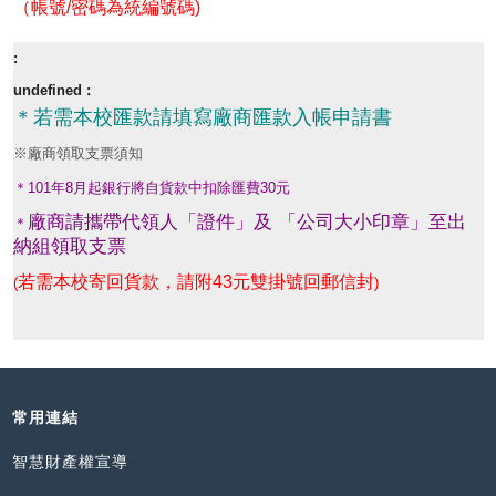
（帳號/密碼為統編號碼)
＊
若需本校匯款請填寫廠商匯款入帳申請書
※廠商領取支票須知
＊101年8月起銀行將自貨款中扣除匯費30元
廠商請攜帶代領人「證件」及 「公司大小印章」至出
＊
納組領取支票
若需本校寄回貨款，請附43元雙掛號回郵信封
(
)
常用連結
智慧財產權宣導