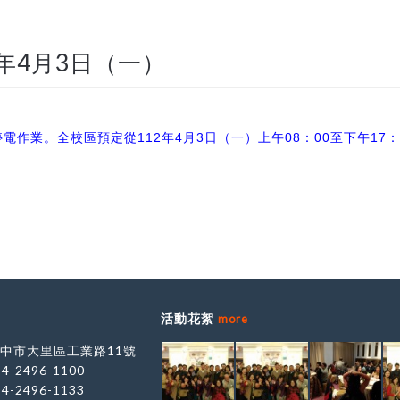
年4月3日（一）
停電作業。全校區預定從
112
年
4
月
3
日（一）上午
08
：
00
至下午
17
：
活動花絮
more
 台中市大里區工業路11號
-4-2496-1100
-4-2496-1133