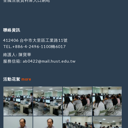
全國法規資料庫入口網站
新科技大學 資訊大樓 電腦教室2D 新竹縣新豐鄉新
興路1號 圖書資訊處技術服務組 楊淨茹小姐
(03)5593142#2542yjruby@must.edu.tw Writer
(文書處理) 5月11日(四) 14:00-17:00 蔡凱如 東吳
大學 (城中校區)2219電腦教室 台北市中正區貴陽街
聯絡資訊
一段56號 電算中心 王錦娟小姐 (02)2311-
1531#2232jessica@scu.edu.tw 中部 Calc (試算
412406 台中市大里區工業路11號
表) 5月16日(二) 14:00-17:00 孫賜萍 朝陽科技大學
TEL.+886-4-2496-1100轉6017
管理大樓T2-507電腦教室 臺中市霧峰區吉峰東路
維護人: 陳寶華
168號 圖資處系統組 邱嘉信先生 (04)2332-
服務信箱:
ab0422@mail.hust.edu.tw
3000#3090chsin@cyut.edu.tw Writer (文書處
理) 5月24日(三) 09:00-12:00 陳飛亨 東海大學 管
理學院1F電腦教室M024 台中市西屯區台灣大道四
活動花絮
more
段1727號 圖書暨資訊處 巫文杰組員 (04)2359-
0121#30239wudennis@thu.edu.tw Impress (簡
報編輯) 7月12日(三) 14:00-17:00 蔡凱如 國立臺灣
體育運動大學 301電腦教室 臺中市北區雙十路一段
16號 圖書資訊處 林大豐先生 （04）2221-
3108#3351dflin@ntus.edu.tw 南部 Writer (文書
處理) 3月22日(三) 13:30-16:30 陳飛亨 崑山科技大
學 電算中心電腦教室5 台南市永康區崑大路195號