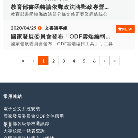
課，共計15場(含6場次線上同步教學課程及9場次實
LE403教室 新北市新莊區中正路510號 資訊中心 胡
落實ODF政府檔案文件流通，包含機關網站提供民
教育部書函轉請依郵政法將郵政專營之郵件(如:明信片、郵簡、500公克或郵資＄104以下之信函)交由郵局遞送(108年11月1日施行)。
體課程)，每場次3小時，報名時間自即日起至各場
智勛組長 (02)2905-
眾下載之文件、電子公文附件、電子郵件附件、採
教育部書函轉郵政法部分條文修正案業經總統公
次開課前3天，參加人員由承辦單位提供研習證明，
3645067225@mail.fju.edu.tw Calc (試算表) 3月
購招標文件及公務表單等電子檔案，如為可編輯
布，請依法將郵政專營之郵件(如:明信片、郵簡、
本校給予公假出席(請另洽文書組索取核准文號)，課
31日(五) 14:00-17:00 孫賜萍 文化大學 推廣部(建
者，應以採用ODF文件格式為原則；如為非可編輯
500公克或郵資＄104以下之信函)交由中華郵政公
2020/04/29
文書議事組
程報名網址：
國本部) 208電腦教室 台北市建國南路二段231號 資
者，則採用PDF文件格式。 深化ODF實施計畫請參
司遞送並於108年11月1日施行。
國家發展委員會發布「ODF雲端編輯工具」
https://seminars.tca.org.tw/D12a01424.aspx。
訊處 何美彤助理 (02)7737-8979#16404
閱。
線上同步教學課程共分3個主題Writer、Calc、
國家發展委員會發布「ODF雲端編輯工具」，工具
hmt2@pccu.edu.tw Writer (文書處理) 4月10日
Impress，初階課程分別為3/7、3/9、3/14及進階
相關檔案下載網址為國家發展委員會入口網站
(一) 13:30-16:30 侯語彤 國立臺北藝術大學 研究大
課程分別為3/11、3/10、3/24。 實體課程以進階
(www.ndc.gov.tw)首頁>主要業務>數位發展規劃>
樓R312電腦教室 臺北市北投區學園路1號 電算中心
1
2
3
4
5
6
課程為主，中部地區課程時間為3/16、3/24、
基礎服務>開放文件格式>ODF雲端編輯工具。
陳俊文先生 (02)2896-
3/25，上課地點分別為中興大學、朝陽科技大學、
1000#2245mavins@academic.tnua.edu.tw
逢甲大學。 三、[ODF競賽活動]: 報名及佐證資料上
Impress (簡報編輯) 4月21日(五) 9:00-12:00 侯語
傳期間自即日起至111年7月3日(星期日)止，參賽教
彤 銘傳大學 台北校區電腦教室F605 臺北市中山北
師經評審委員檢視ODF成果佐證資料，如具相關成
路五段250號 資訊網路處 林琬婷組員 (02)2882-
常用連結
效者，由執行單位提供參賽證明，競賽報名網址：
4564#2566wtlin@mail.mcu.edu.tw Writer (文書
https://www.isac.org.tw/odf/。 敬邀本校教職員
處理) 4月26日(三) 9:00-12:00 侯語彤 臺北醫學大
電子公文系統安裝
工踴躍報名參加!
學校本部 (信義校區)電腦教室B 臺北市吳興街250號
國家發展委員會ODF文件應用
臺北醫學大學杏春樓2樓 資訊處 李佩珊小姐
教育部各級學校通訊錄
工具
(02)6620-2589#10308sandylee@tmu.edu.tw
大專校院一覽表查詢
Calc (試算表) 5月08日(一) 14:00-17:00 蔡凱如 明