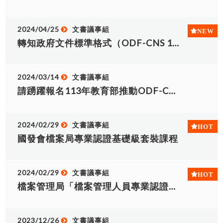
獲得研習證明。 (二)參加對象：大專校院專、兼任
教師及行政人員。 (三)報名網址：
https://seminars.tca.org.tw/D12a02218.aspx
2024/04/25
文書議事組
(四)因北、中、南課程內容皆不同，請有意參加者自
轉知政府文件標準格式（ODF-CNS 15251）113-116年實施計畫
行上網報名，並依上課地點分別給予台中場次公假4
小時，其餘場次公差假1日，費用由獎補助款行政研
習項下支應，核准公文(系統文號為
2024/03/14
文書議事組
AA1140003003)。 二、本次ODF競賽組別共分教
請踴躍報名113年教育部推動ODF-CNS15251為政府標準文件格式研習課程
師組及學生組，報名及佐證資料上傳期間：自即日
起至114年7月9日止，競賽報名網址：
https://www.isac.org.tw/odf/。 三、邀請本校教
職員生踴躍報名參加，並與文書議事組組長陳淑茹
2024/02/29
文書議事組
(分機6020)聯絡。
國發會檔案局專業認證基礎級套裝課程
2024/02/29
文書議事組
檔案管理局「檔案管理人員專業認證指南」
2023/12/26
文書議事組