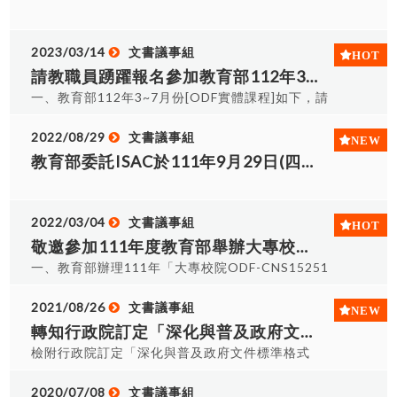
育運動大學長啓樓301電腦教室。 (四)課程參與對
象：大專校院之專任或兼任教師、行政人員。 (五)
報名網站
2023/03/14
文書議事組
https://seminars.tca.org.tw/D12a01694.aspx。
請教職員踴躍報名參加教育部112年3~7月份[ODF實體課程]
一、教育部112年3~7月份[ODF實體課程]如下，請
教職員踴躍報名參加: (一)主辦單位：教育部 (二)執
行單位：社團法人中華民國大專校院資訊服務協會
2022/08/29
文書議事組
(三)課程期間：112年3月~7月，每場3小時。 (四)
教育部委託ISAC於111年9月29日(四)14:00-17:00在東海大學舉辦ODF之「Writer進階」研習，請同仁踴躍報名參加。
參加對象：大專校院之專任或兼任教師、行政人
員。 (五)報名網址：
https://seminars.tca.org.tw/D12a01694.aspx
2022/03/04
文書議事組
(六)聯絡窗口：張育嘉秘書，(02)2577-
敬邀參加111年度教育部舉辦大專校院ODF[推廣研習課程]與[競賽活動]
4249#863，isac_blaire@mail.isac.org.tw(七)注意
一、教育部辦理111年「大專校院ODF-CNS15251
事項： 1.若個別場次報名人數未滿30位，執行單位
推廣與競賽活動」，分為[推廣研習課程]與[競賽活
保有調整或終止本活動之權利。 2.完成課程者，由
動]兩個階段，報名對象為全國大專校院之專任或兼
2021/08/26
文書議事組
執行單位發予研習證明。 (八)舉辦場次：實體課程
任教師、行政人員，教師可先報名參加推廣課程，
轉知行政院訂定「深化與普及政府文件標準格式(CNS-15251)實施計畫」(110-112年)
(14場，依中央流行疫情指揮中心及教育部公布之防
再依個別教師ODF推廣成果，自行報名參與競賽活
疫原則進行滾動式調整) 區區域 內容 開課時間 授課
檢附行政院訂定「深化與普及政府文件標準格式
動。(無參加推廣課程者亦可直接報名競賽活動)
教師 地點 聯絡窗口 北部 Writer (文書處理) 3月24
(CNS-15251)實施計畫」(110-112年)，持續深化
二、[ODF推廣研習課程]: 自111年3月7至31日開
日(五) 9:00-12:00 陳飛亨 輔仁大學 文開樓4樓
開放ODF文件格式普及至一般民眾。 此計畫以持續
2020/07/08
文書議事組