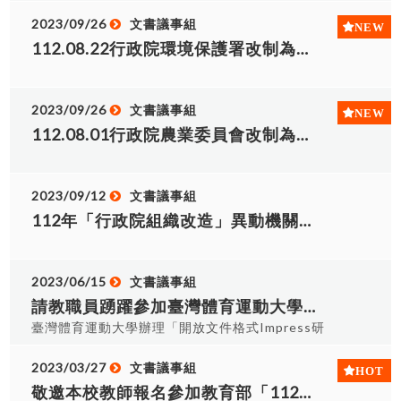
2023/09/26
文書議事組
112.08.22行政院環境保護署改制為環境部之新舊機關對照表
2023/09/26
文書議事組
112.08.01行政院農業委員會改制為農業部之新舊機關對照表
2023/09/12
文書議事組
112年「行政院組織改造」異動機關對照表查詢
2023/06/15
文書議事組
請教職員踴躍參加臺灣體育運動大學於112年7月12日(三)14:00-17:00辦理「開放文件格式Impress研習課程」
臺灣體育運動大學辦理「開放文件格式Impress研
習課程」，研習資料如下: (一)課程名稱：
Impress(簡報編輯)。 (二)課程日期及時間：112年
2023/03/27
文書議事組
7月12日(三)14:00-17:00。 (三)課程地點：臺灣體
敬邀本校教師報名參加教育部「112年度大專校院ODF-CNS15251競賽」