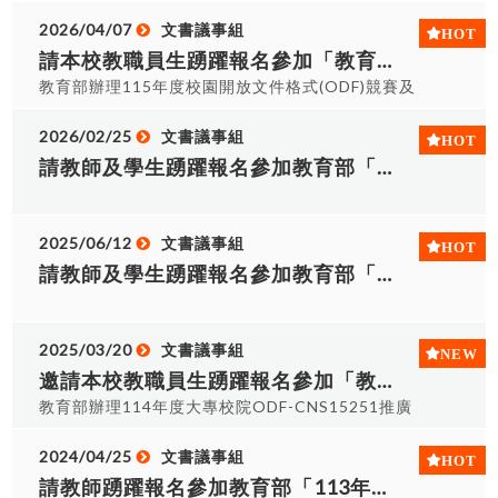
2026/04/07
文書議事組
請本校教職員生踴躍報名參加「教育部115年度校園開放文件格式(ODF)競賽」及推廣研習課程
教育部辦理115年度校園開放文件格式(ODF)競賽及
推廣研習課程 一、推廣研習課程資訊如下： (一)課
程期間：115年3月至4月，每場次3小時，課程場次
2026/02/25
文書議事組
北、中、南部共計9場次，參與研習課程者，將獲得
請教師及學生踴躍報名參加教育部「115年度大專校院ODF-CNS15251競賽」，報名及佐證資料上傳期間：自即日起至115年7月8日止。
研習證明。 (二)參加對象：大專校院專、兼任教師
及行政人員。 (三)報名網址：
https://seminars.tca.org.tw/D12a02398.aspx。
2025/06/12
文書議事組
(四)因北、中、南課程內容皆不同，請有意參加者自
請教師及學生踴躍報名參加教育部「114年度大專校院ODF-CNS15251競賽」，報名及佐證資料上傳期間：自即日起至114年7月9日止。
行上網報名，並依上課地點分別給予中部場次公假5
小時，北部、南部場次公差假1日，核准公文(系統
文號為AA1150003343)。 二、本次ODF競賽組別
2025/03/20
文書議事組
共分教師組及學生組，報名及佐證資料上傳期間：
邀請本校教職員生踴躍報名參加「教育部114年度大專校院ODF-CNS15251推廣研習課程及競賽」
自即日起至115年7月8日止，競賽報名網址：
https://www.isac.org.tw/odf/。 三、請本校教職
教育部辦理114年度大專校院ODF-CNS15251推廣
員生踴躍報名參加，並於報名後與文書議事組組長
研習課程及競賽 一、推廣研習課程資訊如下： (一)
陳淑茹(分機6020)聯絡。
課程期間：114年3月至5月，每場次3小時，課程場
2024/04/25
文書議事組
次北、中、南部共計13場次，參與研習課程者，將
請教師踴躍報名參加教育部「113年度大專校院ODF-CNS15251競賽」