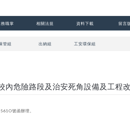
業務職掌
相關法規
資料下載
留言
保管組
出納組
工安環保組
院校內危險路段及治安死角設備及工程
9561O號函辦理。